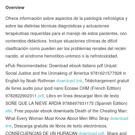
Overview
Ofrece información sobre aspectos de la patología nefrológica y
sobre las distintas técnicas diagnósticas y actuaciones
terapéuticas requeridas para el manejo de estos pacientes, con
contenidos didácticos. Incluye situaciones clínicas de difícil
clasificación como pueden ser los problemas renales del recién
nacido, el síndrome hemolítico-urémico o la nefrotoxicidad.
ePub Recomendados: Download ebook italiano pdf Unjust:
Social Justice and the Unmaking of America 9781621577928 in
English by Noah Rothman
download link
, Téléchargement gratuit
de livres audio pour ipod nano Ecosse CHM (French Edition)
9782822902311
pdf
, Libro en línea descargar libro de texto
SOÑE QUE LA NIEVE ARDIA 9788497931175 (Spanish Edition)
site
, Free popular ebook downloads Death of the Cheating Man:
What Every Woman Must Know About Men Who Stray
download
link
, Descarga gratuita de libros de texto electrónicos.
CONSECUENCIAS DE UN HURACAN
download pdf
, Share and